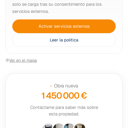
ambiente sin sacrificar el lujo, presentado como una de
solo se carga tras su consentimiento para los
las mejores opciones que ofrece la Costa Blanca.
servicios externos.
Activar servicios externos
Leer la política
Ver en el mapa
Obra nueva
1 450 000 €
Contáctame para saber más sobre
esta propiedad.