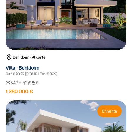
Benidorm · Alicante
Villa - Benidorm
Ref. 89027 [COMPLEX: 15329]
342 m²
5
5
1 280 000 €
En venta