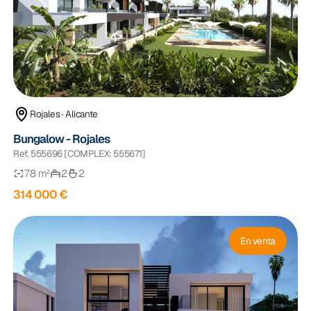
Rojales · Alicante
Bungalow - Rojales
Ref. 555696 [COMPLEX: 555671]
78 m²
2
2
314 000 €
En venta