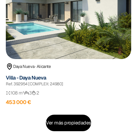
Daya Nueva · Alicante
Villa - Daya Nueva
Ref. 392954 [COMPLEX: 24980]
108 m²
3
2
453 000 €
Ver más propiedades