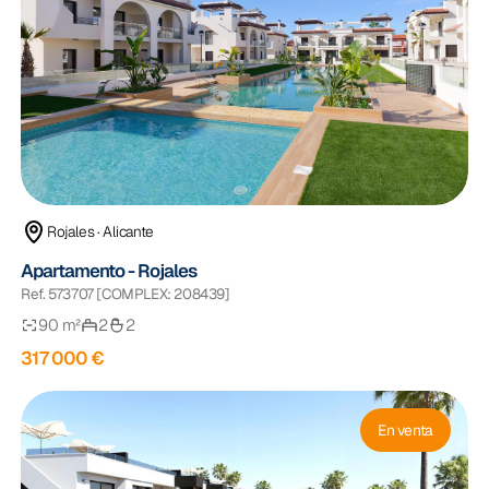
Rojales · Alicante
Apartamento - Rojales
Ref. 573707 [COMPLEX: 208439]
90 m²
2
2
317 000 €
En venta