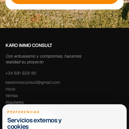
KARO IMMO CONSULT
Con entusiasmo y compromiso, hacemos
realidad su proyecto
+34 691 929 161
karoimmoconsult@gmail.com
Inicio
Ventas
Alquileres
Sobre nosotros
PREFERENCIAS
Servicios externos y
cookies