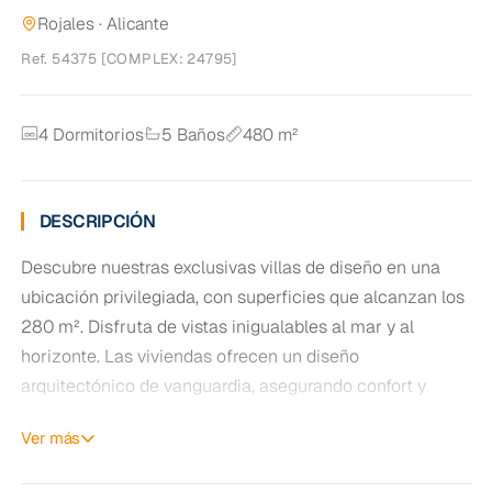
Rojales · Alicante
Ref. 54375 [COMPLEX: 24795]
4 Dormitorios
5 Baños
480 m²
DESCRIPCIÓN
Descubre nuestras exclusivas villas de diseño en una
ubicación privilegiada, con superficies que alcanzan los
280 m². Disfruta de vistas inigualables al mar y al
horizonte. Las viviendas ofrecen un diseño
arquitectónico de vanguardia, asegurando confort y
elegancia en cada rincón.
Ver más
Con un precio de 995 000 €, cada propiedad está
meticulosamente diseñada para incluir 3 habitaciones,