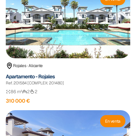
Rojales · Alicante
Apartamento - Rojales
Ref. 201584 [COMPLEX: 201480]
86 m²
2
2
310 000 €
En venta