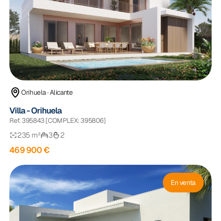
Orihuela · Alicante
Villa - Orihuela
Ref. 395843 [COMPLEX: 395806]
235 m²
3
2
469 900 €
En venta